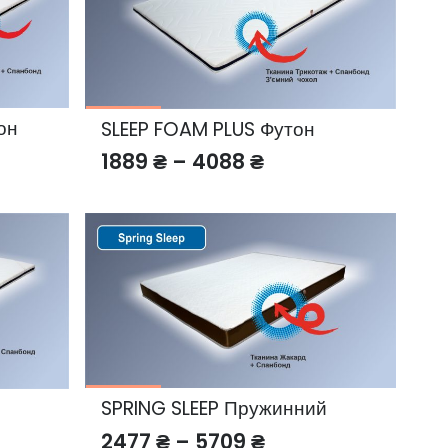
он
SLEEP FOAM PLUS Футон
Price
1889
₴
–
4088
₴
:
range:
₴
1889 ₴
gh
through
₴
4088 ₴
SPRING SLEEP Пружинний
Price
2477
₴
–
5709
₴