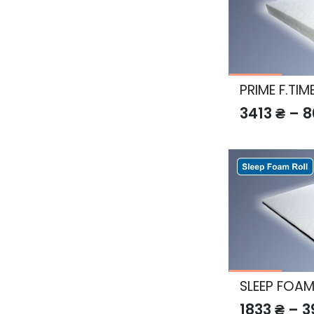
PRIME F.TI
3413
₴
–
8
SLEEP FOAM
1833
₴
–
3