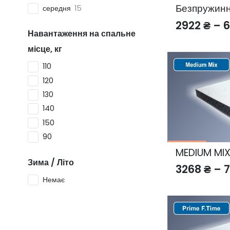
Безпружин
середня
15
2922
₴
–
Навантаження на спальне
місце, кг
110
120
130
140
150
90
MEDIUM MI
Зима / Літо
3268
₴
–
Немає