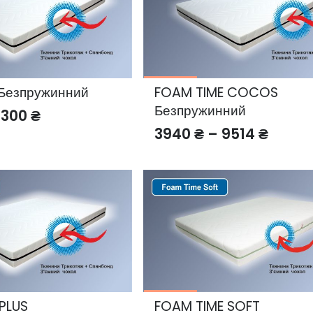
Безпружинний
FOAM TIME COCOS
Безпружинний
Price
5300
₴
Price
3940
₴
–
9514
₴
range:
range
2298 ₴
3940 
through
throu
5300 ₴
9514 
PLUS
FOAM TIME SOFT