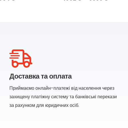
range:
range:
1833 ₴
1602 ₴
through
throu
3954 ₴
3330 ₴
Доставка та оплата
Приймаємо онлайн-платежі від населення через
захищену платіжну систему та банківські перекази
за рахунком для юридичних осіб.