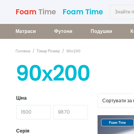
Foam
Time
Foam Time
Матраси
Футони
Подушки
К
Головна
/
Товар Розмір
/
90х200
90х200
Ціна
Серія