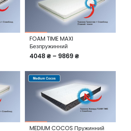
FOAM TIME MAXI
Безпружинний
Price
4048
₴
–
9869
₴
:
range:
₴
4048 ₴
gh
through
₴
9869 ₴
MEDIUM COCOS Пружинний