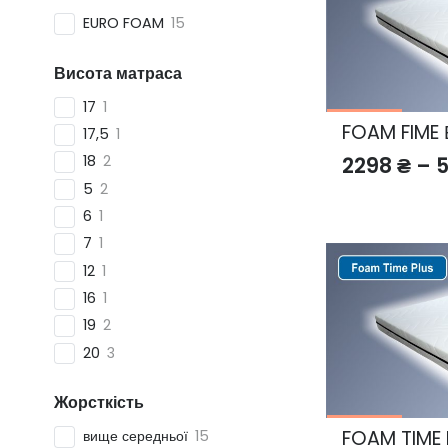
EURO FOAM
15
Висота матраса
17
1
FOAM FIME 
17,5
1
2298
₴
–
18
2
5
2
6
1
7
1
12
1
16
1
19
2
20
3
Жорсткість
FOAM TIME 
вище середньої
15