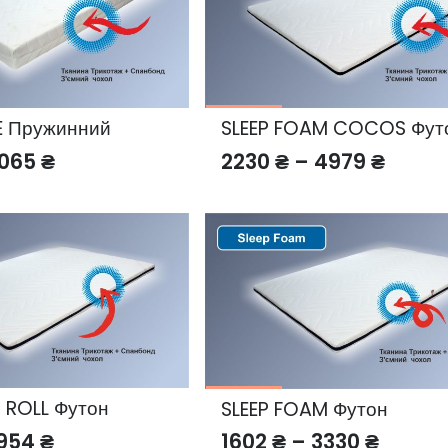
ME Пружинний
SLEEP FOAM COCOS Фут
Price
Price
065
₴
2230
₴
–
4979
₴
range:
range
3413 ₴
2230 
through
throu
8065 ₴
4979 
 ROLL Футон
SLEEP FOAM Футон
Price
Price
954
₴
1602
₴
–
3330
₴