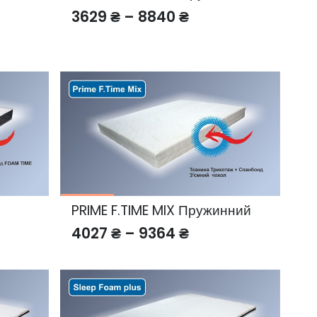
Price
3629
₴
–
8840
₴
range:
3629 ₴
through
h
8840 ₴
PRIME F.TIME MIX Пружинний
Price
4027
₴
–
9364
₴
:
range:
₴
4027 ₴
gh
through
₴
9364 ₴