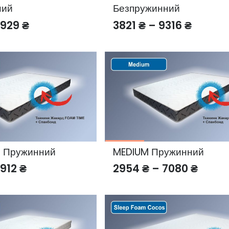
ний
Безпружинний
Price
Price
6929
₴
3821
₴
–
9316
₴
range:
range:
2922 ₴
3821 ₴
through
throug
6929 ₴
9316 ₴
X Пружинний
MEDIUM Пружинний
Price
Price
7912
₴
2954
₴
–
7080
₴
range:
range
3268 ₴
2954 
through
throu
7912 ₴
7080 