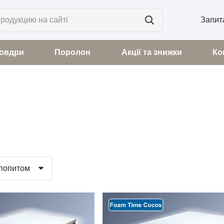
Запит
овдри
Поролон
Акції та знижки
Ко