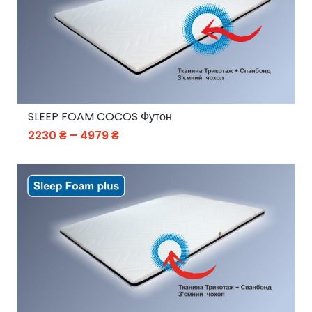
SLEEP FOAM COCOS Футон
Price
2230
₴
–
4979
₴
range:
2230 ₴
through
4979 ₴