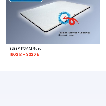
3954 ₴
SLEEP FOAM Футон
Price
1602
₴
–
3330
₴
range:
1602 ₴
through
3330 ₴