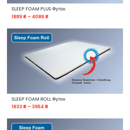
SLEEP FOAM PLUS Футон
Price
1889
₴
–
4088
₴
range:
1889 ₴
through
4088 ₴
SLEEP FOAM ROLL Футон
Price
1833
₴
–
3954
₴
range:
1833 ₴
through